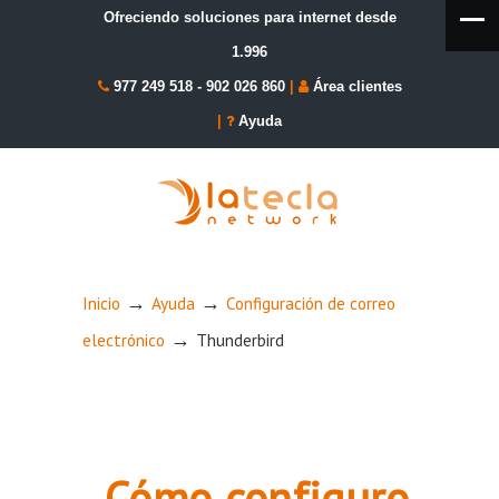
Ofreciendo soluciones para internet desde
1.996
977 249 518
-
902 026 860
|
Área clientes
|
Ayuda
→
→
Inicio
Ayuda
Configuración de correo
→
electrónico
Thunderbird
Cómo configuro