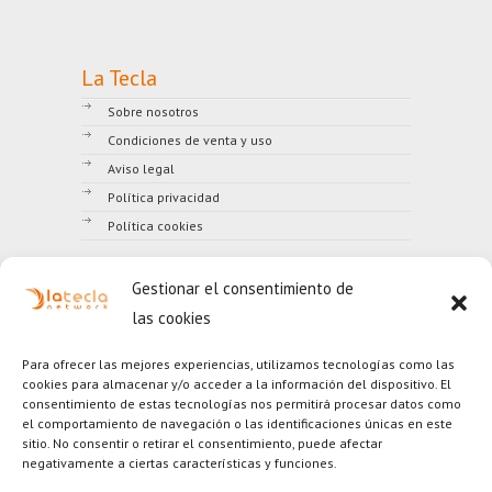
La Tecla
Sobre nosotros
Condiciones de venta y uso
Aviso legal
Política privacidad
Política cookies
Gestionar el consentimiento de
LA TECLA NETWORK, SL
las cookies
B43741420
(+34) 977 249 518
Para ofrecer las mejores experiencias, utilizamos tecnologías como las
(+34) 902 026 860
cookies para almacenar y/o acceder a la información del dispositivo. El
Contactar
|
Ayuda
consentimiento de estas tecnologías nos permitirá procesar datos como
Los precios refenciados en la web no incluyen el IVA.
el comportamiento de navegación o las identificaciones únicas en este
sitio. No consentir o retirar el consentimiento, puede afectar
negativamente a ciertas características y funciones.