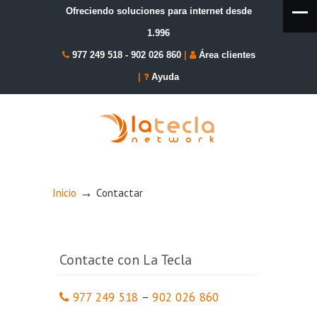
Ofreciendo soluciones para internet desde
1.996
977 249 518
-
902 026 860
|
Área clientes
|
Ayuda
→
Inicio
Contactar
Contacte con La Tecla
977 249 518
–
902 026 860