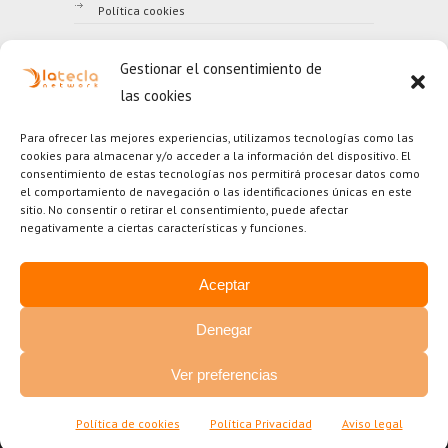
Política cookies
Gestionar el consentimiento de
LA TECLA NETWORK, SL
las cookies
B43741420
(+34) 977 249 518
Para ofrecer las mejores experiencias, utilizamos tecnologías como las
(+34) 902 026 860
cookies para almacenar y/o acceder a la información del dispositivo. El
Contactar
|
Ayuda
consentimiento de estas tecnologías nos permitirá procesar datos como
Los precios refenciados en la web no incluyen el IVA.
el comportamiento de navegación o las identificaciones únicas en este
sitio. No consentir o retirar el consentimiento, puede afectar
negativamente a ciertas características y funciones.
Aceptar
Denegar
Ver preferencias
© 1.996 - 2.026
La Tecla Network SL
|
Política de cookies
Política Privacidad
Aviso legal
Política privacidad
|
Aviso legal