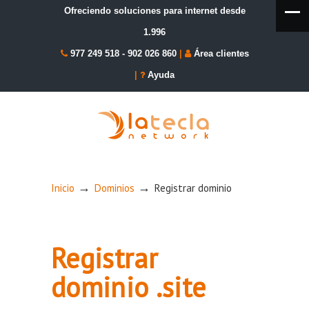
Ofreciendo soluciones para internet desde
1.996
977 249 518
-
902 026 860
|
Área clientes
|
Ayuda
→
→
Inicio
Dominios
Registrar dominio
Registrar
dominio .site