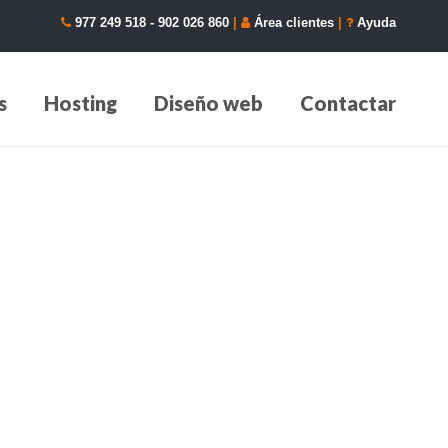
977 249 518
-
902 026 860
|
Área clientes
|
Ayuda
s
Hosting
Diseño web
Contactar